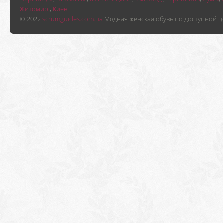
Житомир
,
Киев
© 2022
scrumguides.com.ua
Модная женская обувь по доступной ц