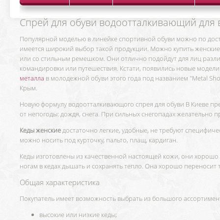
Спрей для обуви водоотталкивающий для 
Популярной моделью в линейке спортивной обуви можно по досто
имеется широкий выбор такой продукции. Можно купить женские
или со стильным ремешком. Они отлично подойдут для лиц различн
командировки или путешествия. Кстати, появились новые модели
металла
в молодежной обуви этого года под названием "Metal Sho
Крым.
Новую формулу водоотталкивающого спрея для обуви В Киеве пр
от непогоды: дождя, снега. При сильных снегопадах желательно п
Кеды женские
достаточно легкие, удобные, не требуют специфичес
можно носить под курточку, пальто, плащ, кардиган.
Кеды изготовлены из качественной настоящей кожи, они хорошо п
ногам в кедах дышать и сохранять тепло. Она хорошо переносит
Общая характеристика
Покупатель имеет возможность выбрать из большого ассортимен
высокие или низкие кеды;