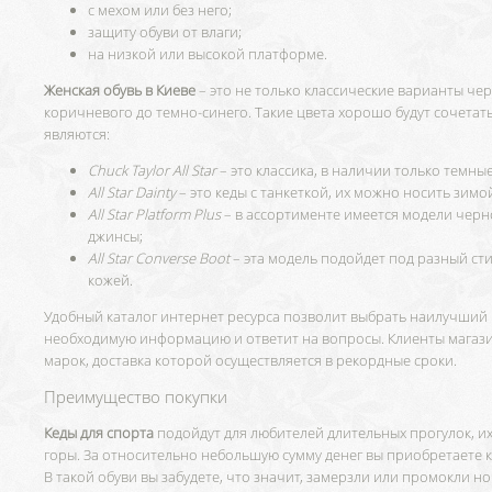
с мехом или без него;
защиту обуви от влаги;
на низкой или высокой платформе.
Женская обувь в Киеве
– это не только классические варианты че
коричневого до темно-синего. Такие цвета хорошо будут сочет
являются:
Chuck Taylor All Star
– это классика, в наличии только темные
All Star Dainty
– это кеды с танкеткой, их можно носить зимо
All Star Platform Plus
– в ассортименте имеется модели черно
джинсы;
All Star Converse Boot
– эта модель подойдет под разный ст
кожей.
Удобный каталог интернет ресурса позволит выбрать наилучший 
необходимую информацию и ответит на вопросы. Клиенты магази
марок, доставка которой осуществляется в рекордные сроки.
Преимущество покупки
Кеды для спорта
подойдут для любителей длительных прогулок, их
горы. За относительно небольшую сумму денег вы приобретаете 
В такой обуви вы забудете, что значит, замерзли или промокли но