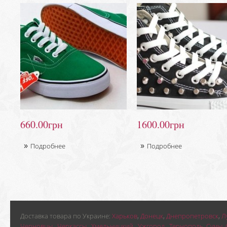
660.00грн
1600.00грн
Подробнее
Подробнее
Доставка товара по Украине:
Харьков
,
Донецк
,
Днепропетровск
,
Л
Черновцы
,
Черкассы
,
Хмельницкий
,
Ужгород
,
Тернополь
,
Сумы
,