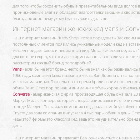
Для того чтобы сохранить обувь в презентабельном виде долгое
проникновение влаги и обладают влагоотталкивающими свойств
благодаря хорошему уходу будет служить дольше.
Интернет магазин женских кед Vans и Conv
Наш интернет магазин "Kedy Shop" готов порадовать Вас своим ас
постоянных клиентов появились уникальные модели кед из вста
металл придает блеск и необычный вид. Металлическая обувь от "
для кого не секрет, что эти две фирмы давно завоевали уважение
рассмотрим каждый бренд поподробней.
Vans
- если бы не этот бренд некто бы не знал как бы развивались
1966 году, компания была названа в честь Ван Дорена он начал с
местных магазинах. Эти кеда на то время брали своим новшество
обуви Венс. С тех пор по наши дни данная обувь хорошо въелась
Converse
- американская фирма производящая обувь с начала 20 век
Маркус Миллс Конверс который специализировался исключительн
городе Малден. По началу компания создавала семейную обувь с
Спустя два года компания выпускала 4 тыс пары обуви в день. С т
кеды этой фирмы это классика кед ведь это не удивительно брен
день.
Наш интернет магазин предлагает Вам ознакомиться с нашим асс